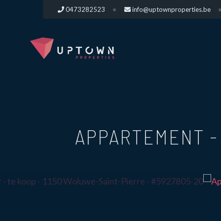
0473282523
info@uptownproperties.be
APPARTEMENT 