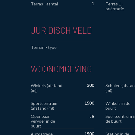
1
Terras - aantal
Terras 1 -
oriëntatie
JURIDISCH VELD
Terrein - type
WOONOMGEVING
300
Winkels (afstand
Scholen (afstan
(m))
(m))
1500
Sportcentrum
Winkels in de
(afstand (m))
buurt
Ja
Openbaar
Sportcentrum i
vervoer in de
de buurt
buurt
1500
Autostrade
Station in de