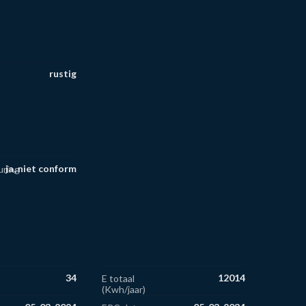
rustig
ja, niet conform
uring
34
12014
E totaal
(Kwh/jaar)