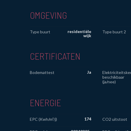
OMGEVING
residentiële
Type buurt
Type buurt 2
wijk
CERTIFICATEN
Ja
Bodemattest
Elektriciteitske
beschikbaar
(ja/nee)
ENERGIE
174
EPC (Kwh/m²/j)
CO2 uitstoot