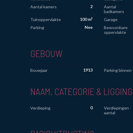
2
Aantal kamers
Aantal
badkamers
100 m²
Tuinoppervlakte
Garage
Nee
Parking
Bewoonbare
oppervlakte
GEBOUW
1913
Bouwjaar
Parking binnen
NAAM, CATEGORIE & LIGGING
0
Verdieping
Verdiepingen -
aantal