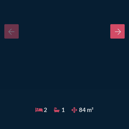
2
1
84 m²