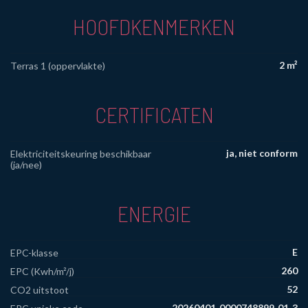
HOOFDKENMERKEN
2 m²
Terras 1 (oppervlakte)
CERTIFICATEN
ja, niet conform
Elektriciteitskeuring beschikbaar
(ja/nee)
ENERGIE
E
EPC-klasse
260
EPC (Kwh/m²/j)
52
CO2 uitstoot
20260401‐0000748899‐01‐3