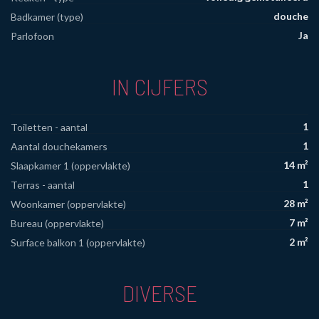
douche
Badkamer (type)
Ja
Parlofoon
IN CIJFERS
1
Toiletten - aantal
1
Aantal douchekamers
14 m²
Slaapkamer 1 (oppervlakte)
1
Terras - aantal
28 m²
Woonkamer (oppervlakte)
7 m²
Bureau (oppervlakte)
2 m²
Surface balkon 1 (oppervlakte)
DIVERSE