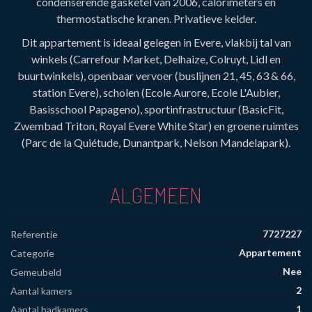
condenserende gasketel van 2006, calorimeters en
thermostatische kranen. Privatieve kelder.
Dit appartement is ideaal gelegen in Evere, vlakbij tal van
winkels (Carrefour Market, Delhaize, Colruyt, Lidl en
buurtwinkels), openbaar vervoer (buslijnen 21, 45, 63 & 66,
station Evere), scholen (Ecole Aurore, Ecole L'Aubier,
Basisschool Papageno), sportinfrastructuur (BasicFit,
Zwembad Triton, Royal Evere White Star) en groene ruimtes
(Parc de la Quiétude, Dunantpark, Nelson Mandelapark).
ALGEMEEN
7727227
Referentie
Appartement
Categorie
Nee
Gemeubeld
2
Aantal kamers
1
Aantal badkamers