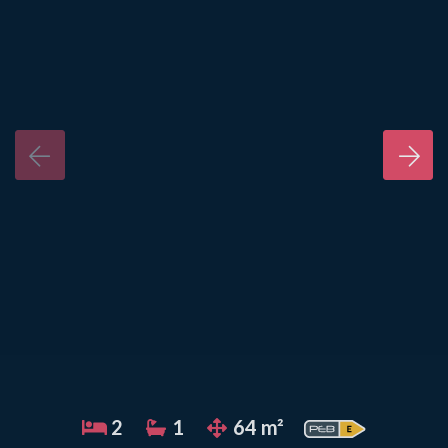
2
1
64 m²