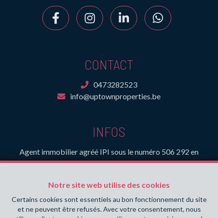
CONTACT
0473282523
info@uptownproperties.be
INFOS
Agent immobilier agréé IPI sous le numéro 506 292 en
Belgique- Instance de contrôle: Institut professionnel des
agents immobiliers, rue du Luxembourg 16B, 1000 Bruxelles
Notre site web utilise des cookies
(+32 2 505 38 50 - info@ipi.be) - Soumis au
code
déontologique de l’ IPI
Certains cookies sont essentiels au bon fonctionnement du site
et ne peuvent être refusés. Avec votre consentement, nous
RC professionnelle et cautionnement via AXA Belgium SA,