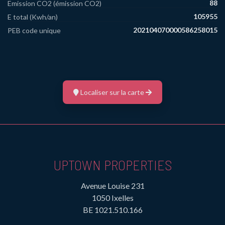
88
Emission CO2 (émission CO2)
105955
E total (Kwh/an)
20210407­0000586258­01­5
PEB code unique
Localiser sur la carte
UPTOWN PROPERTIES
Avenue Louise 231
1050 Ixelles
BE 1021.510.166