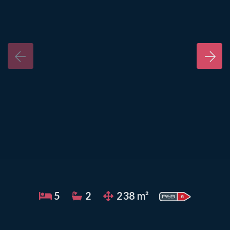
5
2
238 m²