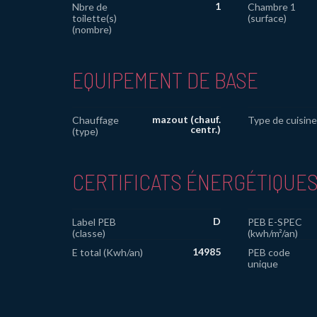
1
Nbre de
Chambre 1
toilette(s)
(surface)
(nombre)
EQUIPEMENT DE BASE
mazout (chauf.
Chauffage
Type de cuisine
centr.)
(type)
CERTIFICATS ÉNERGÉTIQUE
D
Label PEB
PEB E-SPEC
(classe)
(kwh/m²/an)
14985
E total (Kwh/an)
PEB code
unique