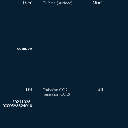
15 m²
15 m²
Cuisine (surface)
équipée
S
194
50
Emission CO2
(émission CO2)
20211026­
0000598324­01­8