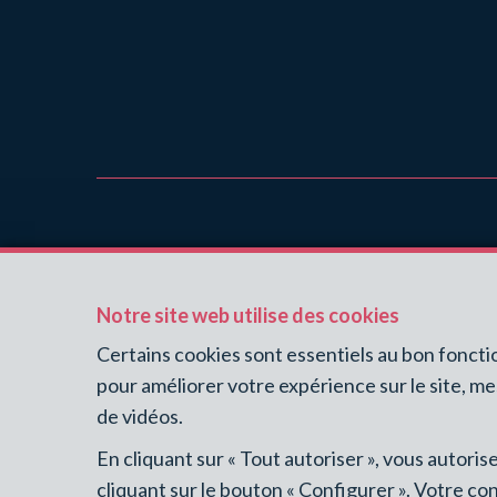
UPTOWN PROPERTIES
Notre site web utilise des cookies
Avenue Louise 231
1050 Ixelles
Certains cookies sont essentiels au bon fonct
BE 1021.510.166
pour améliorer votre expérience sur le site, m
de vidéos.
En cliquant sur « Tout autoriser », vous autori
cliquant sur le bouton « Configurer ». Votre co