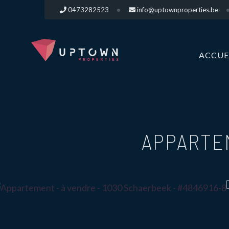
0473282523
info@uptownproperties.be
ACCUE
APPARTE