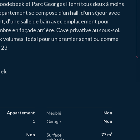
Roodebeek et Parc Georges Henri tous deux à moins
L'appartement se compose d'un hall, d'un séjour avec
t, d'une salle de bain avec emplacement pour
mbre en façade arrière. Cave privative au sous-sol.
x volumes. Idéal pour un premier achat ou comme
 23
eek
Appartement
Non
Meublé
1
Non
Garage
Non
77 m²
Surface
habitable