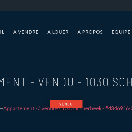
IL
A VENDRE
A LOUER
A PROPOS
EQUIPE
MENT - VENDU
-
1030 SC
VENDU